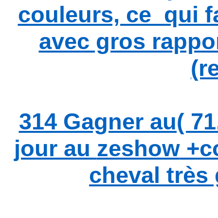
couleurs, ce qui fa
avec gros rappo
(r
314 Gagner au( 71.
jour au
zeshow
+co
cheval très