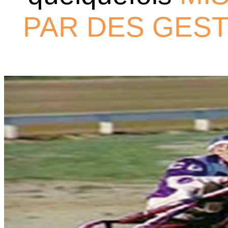
PAR DES GES