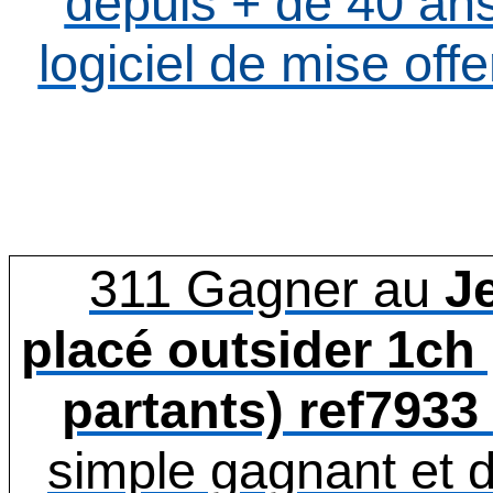
depuis + de 40 ans
logiciel de mise off
311 Gagner
au
J
placé outsider 1ch 
partants) ref7933
simple gagnant et 