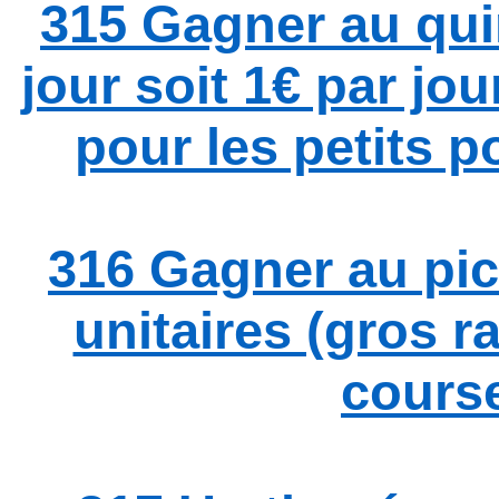
315 Gagner au qui
jour soit 1€ par jou
pour les petits po
316 Gagner au pi
unitaires (gros 
course